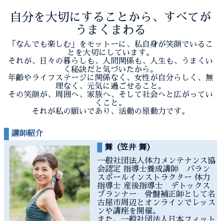
自分を大切にすることから、すべてが
うまくまわる
「なんでも楽しむ」をモットーに、私自身が笑顔でいるこ
とを大切にしています。
それが、日々の暮らしも、人間関係も、人生も、うまくい
く秘訣だと気づいたから。
年齢やライフステージに関係なく、女性が自分らしく、無
理なく、元気に過ごせること。
その笑顔が、周囲へ、家族へ、そして社会へと広がってい
くこと。
それが私の願いであり、活動の原動力です。
講師紹介
舞（笠井 舞）
一般社団法人体力メンテナンス協
会認定 指導士養成講師 バラン
スボールインストラクター 体力
指導士 産後指導士 デトックス
プランナー 骨盤補正師として名
古屋市周辺とオンラインでレッス
ンや講座を開催。
また、一般社団法人日本フィット