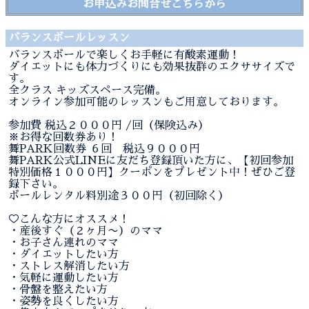
お申込みお問合せこちらから
バランスボールレッスン
バランスボールで楽しくお手軽に有酸素運動！
ダイエットにも体力づくりにも効果抜群のエクササイズで
す。
全クラス キッズスペース完備。
オンライン参加可能のレッスンもご用意しております。
参加費 税込２０００円 /回（保険込み）
※お得な回数券あり！
舞PARK回数券 ６回 税込９０００円
舞PARK公式LINEに友だち登録頂いた方に、【初回参加
特別価格１０００円】クーポンをプレゼント中！ぜひご登
録下さい。
ボールレンタル料別途３００円（初回除く）
♡こんな方にオススメ！
・産後すぐ（２ヶ月〜）のママ
・お子さん連れのママ
・ダイエットしたい方
・ストレス解消したい方
・気軽に運動したい方
・骨盤を整えたい方
・姿勢を良くしたい方