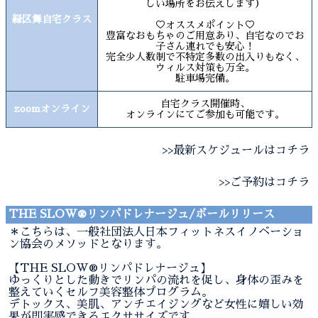
しい場所をお伝えします）
緑区舞自宅クラス
♡オススメポイント♡
豊富なおもちゃのご用意あり、自宅なのでお
子さん連れでも安心！
完全少人数制で不特定多数の出入りもなく、
ウィルス対策も万全。
駐車場完備。
自宅クラス開催時、
zoomオンライン
オンラインにてご参加も可能です。
>>最新スケジュールはコチラ
>>ご予約はコチラ
THE SLOW®︎リンパドレナージュ/ボールリリース
＊こちらは、一般社団法人日本フィットネスイノベーショ
ン協会のメソッドとなります。
【THE SLOW®︎リンパドレナージュ】
ゆっくりとした動きでリンパの流れを促し、身体の歪みを
整えていくセルフ美容整体プログラム。
デトックス、美肌、アンチエイジングなど女性に嬉しい効
果が即実感できるエクササイズです。