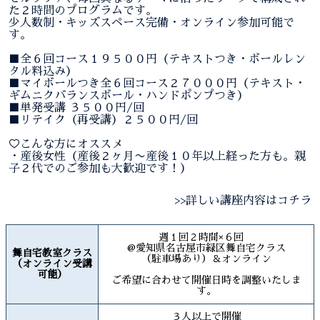
た２時間のプログラムです。
少人数制・キッズスペース完備・オンライン参加可能で
す。
■全６回コース１９５００円（テキストつき・ボールレン
タル料込み）
■マイボールつき全６回コース２７０００円（テキスト・
ギムニクバランスボール・ハンドポンプつき）
■単発受講 ３５００円/回
■リテイク（再受講）２５００円/回
♡こんな方にオススメ
・産後女性（産後２ヶ月〜産後１０年以上経った方も。親
子２代でのご参加も大歓迎です！）
>>詳しい講座内容はコチラ
週１回２時間×６回
@愛知県名古屋市緑区舞自宅クラス
舞自宅教室クラス
（駐車場あり）＆オンライン
（オンライン受講
可能）
ご希望に合わせて開催日時を調整いたしま
す。
３人以上で開催