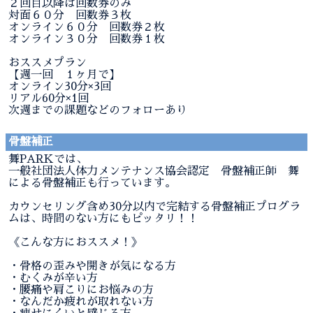
２回目以降は回数券のみ
対面６０分 回数券３枚
オンライン６０分 回数券２枚
オンライン３０分 回数券１枚
おススメプラン
【週一回 １ヶ月で】
オンライン30分×3回
リアル60分×1回
次週までの課題などのフォローあり
骨盤補正
舞PARKでは、
一般社団法人体力メンテナンス協会認定 骨盤補正師 舞
による骨盤補正も行っています。
カウンセリング含め30分以内で完結する骨盤補正プログラ
ムは、時間のない方にもピッタリ！！
《こんな方におススメ！》
・骨格の歪みや開きが気になる方
・むくみが辛い方
・腰痛や肩こりにお悩みの方
・なんだか疲れが取れない方