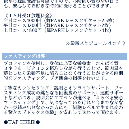
後から録画受講も可能ですので、お時間が合わない日で
も、安心してお好きな時間に受けることができます。
《１ヶ月受け放題料金》
全日コース4000円（舞PARKレッスンチケット2.5枚）
平日コース3200円（舞PARKレッスンチケット2枚）
土日コース1800円（舞PARKレッスンチケット1枚）
>>最新スケジュールはコチラ
ファスティング指導
プロテインを使用し、身体に必要な栄養素 たんぱく質
ミネラル ビタミンを摂取しながら行うことで、筋肉量を
落としたり栄養不足に陥ることなく行うことができる画期
的なファスティング、プチ断食の指導を行います。
丁寧なカウンセリング、説明とオンラインサポート、ファ
スティング成功の鍵となる回復食のサポート、運動サポー
トなどがつき、説明会にてプランが選べる「えらべる安心
ファスティング」で、気になっていたけれど今までなかな
か一歩踏み出せなかった方にも「細胞レベルで生まれ変わ
る驚きのデトックス体験」を安心して味わって頂けます。
●TAP HERE!●