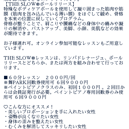
【THE SLOW®︎ボールリリース】
特殊なボディケアボールを使用して凝り固まった筋肉や筋
膜（筋肉を包み込んでいる薄い膜）をほぐして緩め、骨格
を本来の位置に戻していくプログラム。
骨格が整うことで、肩こりや腰痛などの身体中の痛みや凝
りの解消や、バストアップ、美脚、小顔、美肌などの効果
が期待できます。
お子様連れ可。オンライン参加可能なレッスンもご用意し
ています。
THE SLOW®︎レッスンは、リンパドレナージュ、ボール
リリースとどちらか、または両方を組み合わせて行ってお
ります。
■６０分レッスン ２０００円/回
※舞PARK回数券使用可 ６回９０００円
※ペイントピアノクラスのみ、初回１０００円 。２回目か
らは会員証発行が必要。ペイントピアノ専用回数券のみ使
用可 ６回９０００円
♡こんな方にオススメ！
・美しいプロポーションを手に入れたい女性
・姿勢が良くなりたい女性
・身体の歪みを整えたい女性
・むくみを解消してスッキリしたい女性