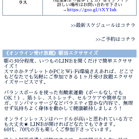
ラス
詳しい場所はお問い合わせ下さい
→
https://goo.gl/tXY1uh
>>最新スケジュールはコチラ
>>ご予約はコチラ
《オンライン受け放題》朝活エクササイズ
朝の30分程度、いつものLINEを開くだけで簡単エクササ
イズ！
スマホかタブレットかPCとWi-Fi環境さえあれば、どこで
もどなたでも気軽にご参加できる１ヶ月受け放題エクササ
イズサービスです。
バランスボールを使った有酸素運動（ボールなしでも
OK！）、筋トレ、ストレッチ、セルフケアや簡単なヨ
ガ、リンパマッサージなどバラエティ豊かな内容で、無理
せず気持ちよく身体を動かして健康維持しましょう！
オンラインレッスンはハードルが高いと思われている方で
も大丈夫★ LINEが開ければどなたでもできます。
60代、70代の方も楽しくご参加下さっています。