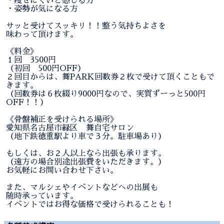
・痩せにくいと感じる方
・姿勢が気になる方
サッと受けてスッキリ！！整う気持ちよさを
味わって頂けます。
《料金》
１回 3500円
（初回 500円OFF）
２回目からは、舞PARK回数券２枚で受けて頂くこともで
きます。
（回数券は６枚綴り9000円なので、実質ずーっと500円
OFF！！）
《骨盤補正を受けられる場所》
愛知県名古屋市緑区 舞自宅サロン
（地下鉄徳重駅より車で３分。駐車場あり）
もしくは、お２人以上なら出張も承ります。
（遠方の場合別途出張費をいただきます。）
お気軽にお問い合わせ下さい。
また、マルシェやイベントなどへの出展も
随時承っています。
イベントではお得な価格で受けられることも！