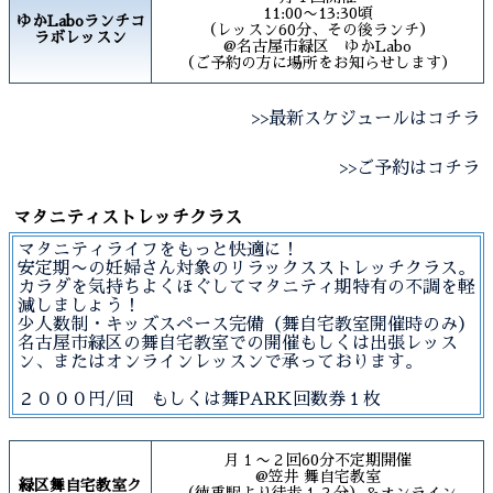
11:00〜13:30頃
ゆかLaboランチコ
（レッスン60分、その後ランチ）
ラボレッスン
@名古屋市緑区 ゆかLabo
（ご予約の方に場所をお知らせします）
>>最新スケジュールはコチラ
>>ご予約はコチラ
マタニティストレッチクラス
マタニティライフをもっと快適に！
安定期〜の妊婦さん対象のリラックスストレッチクラス。
カラダを気持ちよくほぐしてマタニティ期特有の不調を軽
減しましょう！
少人数制・キッズスペース完備（舞自宅教室開催時のみ）
名古屋市緑区の舞自宅教室での開催もしくは出張レッス
ン、またはオンラインレッスンで承っております。
２０００円/回 もしくは舞PARK回数券１枚
月１〜２回60分不定期開催
@笠井 舞自宅教室
緑区舞自宅教室ク
（徳重駅より徒歩１２分）＆オンライン