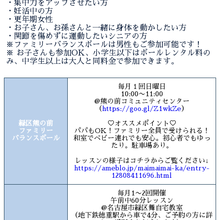
・集中力をアップさせたい方
・妊活中の方
・更年期女性
・お子さん、お孫さんと一緒に身体を動かしたい方
・関節を傷めずに運動したいシニアの方
※ファミリーバランスボールは男性もご参加可能です！
※ お子さんも参加OK、小学生以下はボールレンタル料の
み、中学生以上は大人と同料金で参加できます。
毎月１回日曜日
10:00〜11:00
@熊の前コミュニティセンター
（
https://goo.gl/Z1wkZe
）
緑区熊の前
♡オススメポイント♡
ファミリー
パパもOK！ファミリー全員で受けられる！
バランスボール
和室でベビー連れでも安心。初心者でもゆっ
たり。駐車場あり。
レッスンの様子はコチラからご覧ください↓
https://ameblo.jp/maimaimai-ka/entry-
12808411696.html
毎月1〜2回開催
午前中60分レッスン
@名古屋市緑区舞自宅教室
（地下鉄徳重駅から車で4分、ご予約の方に詳