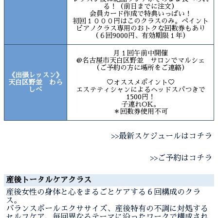
る！（前日までに注文）
会員カード作成で特典いっぱい！
初回１０００円はこのクラスのみ。ペイント
ピアノクラス専用のおトクな回数券もあり
（６回9000円、有効期限１年）
月１回午前中開催
@名古屋市天白区野並 サロンでマルシェ
（ご予約の方に場所をご連絡）
《出張レッスン》
天白区野並 わら
♡オススメポイント♡
しべ
エステティシャンによるヘッドスパつきで
1500円！
子連れOK。
＊回数券使用不可
>>最新スケジュールはコチラ
>>ご予約はコチラ
産後トータルケアクラス
産後女性の身体と心をまるごとケアする６回構成のクラ
ス。
バランスボールエクササイズ、産後特有の不調に対処する
セルフケア、毎回異なるテーマに沿ったワークで構成され