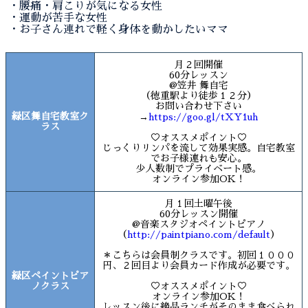
・腰痛・肩こりが気になる女性
・運動が苦手な女性
・お子さん連れで軽く身体を動かしたいママ
月２回開催
60分レッスン
@笠井 舞自宅
（徳重駅より徒歩１２分）
お問い合わせ下さい
緑区舞自宅教室ク
→
https://goo.gl/tXY1uh
ラス
♡オススメポイント♡
じっくりリンパを流して効果実感。自宅教室
でお子様連れも安心。
少人数制でプライベート感。
オンライン参加OK！
月１回土曜午後
60分レッスン開催
@音楽スタジオペイントピアノ
（
http://paintpiano.com/default
）
＊こちらは会員制クラスです。初回１０００
円、２回目より会員カード作成が必要です。
緑区ペイントピア
ノクラス
♡オススメポイント♡
オンライン参加OK！
レッスン後に絶品ランチがそのまま食べられ