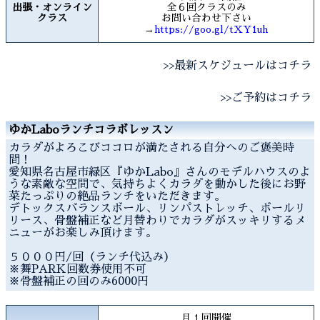
出張・オンライン
全６回クラスのみ
クラス
お問い合わせ下さい
→
https://goo.gl/tXY1uh
>>最新スケジュールはコチラ
>>ご予約はコチラ
ゆかLaboランチコラボレッスン
カラダがよろこびココロが満たされる自分へのご褒美時
間！
愛知県名古屋市緑区『ゆかLabo』さんのモデルハウスのよ
うな素敵な空間で、気持ちよくカラダを動かした後にお野
菜たっぷりの絶品ランチをいただきます。
デトックスバランスボール、リンパストレッチ、ボールリ
リース、骨盤補正など月替わりでカラダがスッキリするメ
ニューがお楽しみ頂けます。
５０００円/回（ランチ代込み）
※舞PARK回数券使用不可
※骨盤補正の回のみ6000円
月１回開催